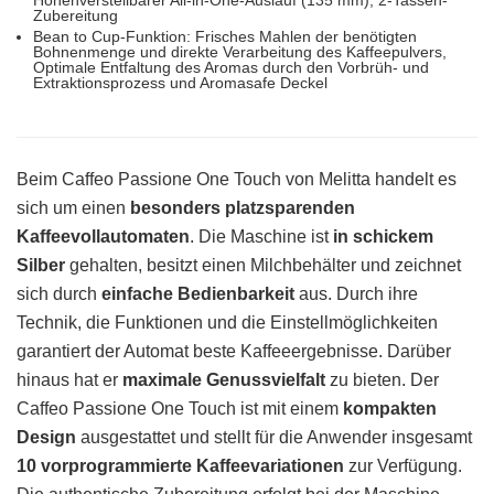
Höhenverstellbarer All-in-One-Auslauf (135 mm), 2-Tassen-
Zubereitung
Bean to Cup-Funktion: Frisches Mahlen der benötigten
Bohnenmenge und direkte Verarbeitung des Kaffeepulvers,
Optimale Entfaltung des Aromas durch den Vorbrüh- und
Extraktionsprozess und Aromasafe Deckel
Beim Caffeo Passione One Touch von Melitta handelt es
sich um einen
besonders platzsparenden
Kaffeevollautomaten
. Die Maschine ist
in schickem
Silber
gehalten, besitzt einen Milchbehälter und zeichnet
sich durch
einfache Bedienbarkeit
aus. Durch ihre
Technik, die Funktionen und die Einstellmöglichkeiten
garantiert der Automat beste Kaffeeergebnisse. Darüber
hinaus hat er
maximale Genussvielfalt
zu bieten. Der
Caffeo Passione One Touch ist mit einem
kompakten
Design
ausgestattet und stellt für die Anwender insgesamt
10 vorprogrammierte Kaffeevariationen
zur Verfügung.