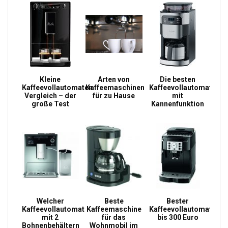
Kleine
Arten von
Die besten
Kaffeevollautomaten
Kaffeemaschinen
Kaffeevollautomat
Vergleich – der
für zu Hause
mit
große Test
Kannenfunktion
Welcher
Beste
Bester
Kaffeevollautomat
Kaffeemaschine
Kaffeevollautomat
mit 2
für das
bis 300 Euro
Bohnenbehältern
Wohnmobil im